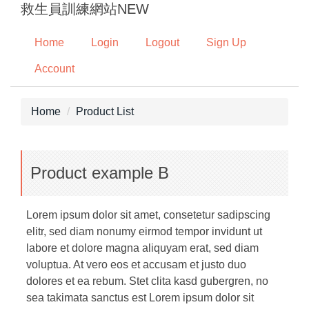
救生員訓練網站NEW
Jump
to
Home
Login
Logout
Sign Up
the
main
Account
content
block
Home
Product List
Product example B
Lorem ipsum dolor sit amet, consetetur sadipscing
elitr, sed diam nonumy eirmod tempor invidunt ut
labore et dolore magna aliquyam erat, sed diam
voluptua. At vero eos et accusam et justo duo
dolores et ea rebum. Stet clita kasd gubergren, no
sea takimata sanctus est Lorem ipsum dolor sit